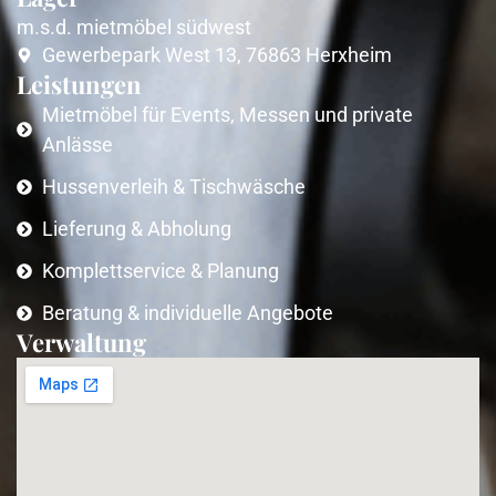
m.s.d. mietmöbel südwest
Gewerbepark West 13, 76863 Herxheim
Leistungen
Mietmöbel für Events, Messen und private
Anlässe
Hussenverleih & Tischwäsche
Lieferung & Abholung
Komplettservice & Planung
Beratung & individuelle Angebote
Verwaltung