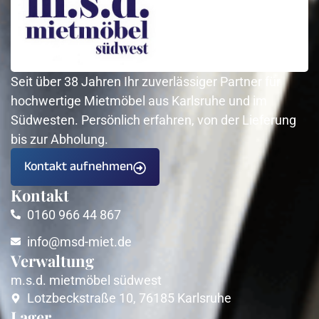
Seit über 38 Jahren Ihr zuverlässiger Partner für
hochwertige Mietmöbel aus Karlsruhe und im
Südwesten. Persönlich erfahren, von der Lieferung
bis zur Abholung.
Kontakt aufnehmen
Kontakt
0160 966 44 867
info@msd-miet.de
Verwaltung
m.s.d. mietmöbel südwest
Lotzbeckstraße 10, 76185 Karlsruhe
Lager