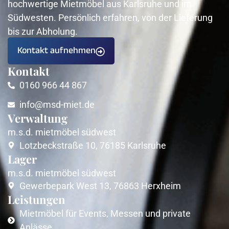
hochwertige Mietmöbel aus Karlsruhe und im
Südwesten. Persönlich erfahren, von der Lieferung
bis zur Abholung.
Kontakt aufnehmen
Kontakt
0160 966 44 867
info@msd-miet.de
Verwaltung
m.s.d. mietmöbel südwest
Lotzbeckstraße 10, 76185 Karlsruhe
Lager
m.s.d. mietmöbel südwest
Gewerbepark West 13, 76863 Herxheim
Leistungen
Mietmöbel für Events, Messen und private
Anlässe