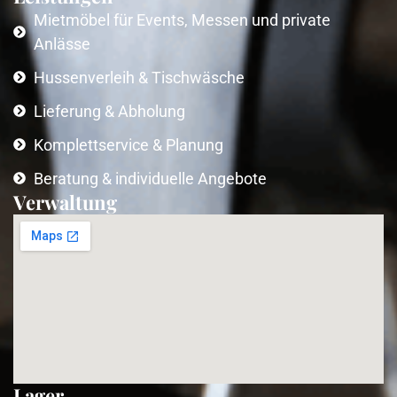
Mietmöbel für Events, Messen und private
Anlässe
Hussenverleih & Tischwäsche
Lieferung & Abholung
Komplettservice & Planung
Beratung & individuelle Angebote
Verwaltung
Lager