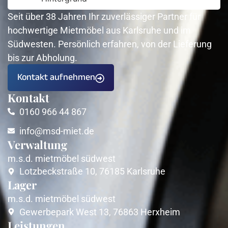
Seit über 38 Jahren Ihr zuverlässiger Partner für
hochwertige Mietmöbel aus Karlsruhe und im
Südwesten. Persönlich erfahren, von der Lieferung
bis zur Abholung.
Kontakt aufnehmen
Kontakt
0160 966 44 867
info@msd-miet.de
Verwaltung
m.s.d. mietmöbel südwest
Lotzbeckstraße 10, 76185 Karlsruhe
Lager
m.s.d. mietmöbel südwest
Gewerbepark West 13, 76863 Herxheim
Leistungen