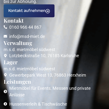
bis zur Abholung.
Kontakt aufnehmen
Kontakt
0160 966 44 867
info@msd-miet.de
Verwaltung
m.s.d. mietmöbel südwest
Lotzbeckstraße 10, 76185 Karlsruhe
Lager
m.s.d. mietmöbel südwest
Gewerbepark West 13, 76863 Herxheim
Leistungen
Mietmöbel für Events, Messen und private
Anlässe
Hussenverleih & Tischwäsche